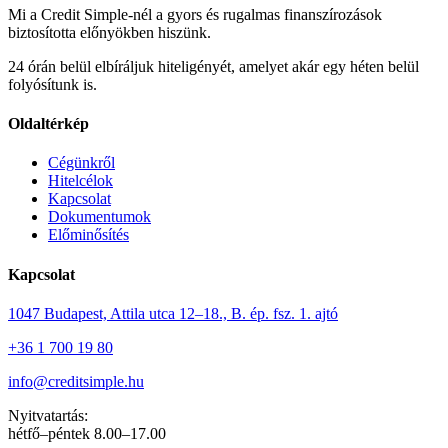
Mi a Credit Simple-nél a gyors és rugalmas finanszírozások
biztosította előnyökben hiszünk.
24 órán belül elbíráljuk hiteligényét, amelyet akár egy héten belül
folyósítunk is.
Oldaltérkép
Cégünkről
Hitelcélok
Kapcsolat
Dokumentumok
Előminősítés
Kapcsolat
1047 Budapest, Attila utca 12–18., B. ép. fsz. 1. ajtó
+36 1 700 19 80
info@creditsimple.hu
Nyitvatartás:
hétfő–péntek 8.00–17.00