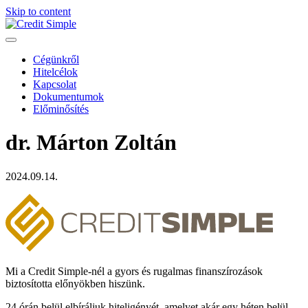
Skip to content
Cégünkről
Hitelcélok
Kapcsolat
Dokumentumok
Előminősítés
dr. Márton Zoltán
2024.09.14.
Mi a Credit Simple-nél a gyors és rugalmas finanszírozások
biztosította előnyökben hiszünk.
24 órán belül elbíráljuk hiteligényét, amelyet akár egy héten belül