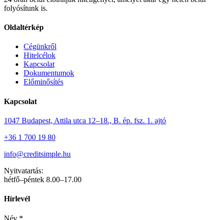
folyósítunk is.
Oldaltérkép
Cégünkről
Hitelcélok
Kapcsolat
Dokumentumok
Előminősítés
Kapcsolat
1047 Budapest, Attila utca 12–18., B. ép. fsz. 1. ajtó
+36 1 700 19 80
info@creditsimple.hu
Nyitvatartás:
hétfő–péntek 8.00–17.00
Hírlevél
Név
*